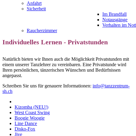
Anfahrt
Sicherheit
Im Brandfall
Notausgänge
Verhalten im Notf
Raucherzimmer
Individuelles Lernen - Privatstunden
Natürlich bieten wir Ihnen auch die Möglichkeit Privatstunden mit
einem unserer Tanzlehrer zu vereinbaren. Eine Privatstunde wird
Ihren persönlichen, tänzerischen Wünschen und Bedürfnissen
angepasst.
Schreiben Sie uns für genauere Informationen:
info@tanzzentrum-
sh.ch
Kizomba (NEU!)
West Coast Swing
Boogie Woogie
Line Dance
Disko-Fox
Jive