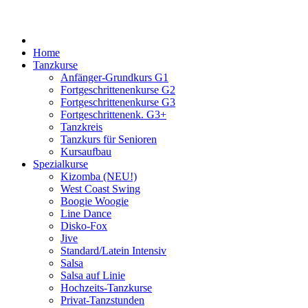
Home
Tanzkurse
Anfänger-Grundkurs G1
Fortgeschrittenenkurse G2
Fortgeschrittenenkurse G3
Fortgeschrittenenk. G3+
Tanzkreis
Tanzkurs für Senioren
Kursaufbau
Spezialkurse
Kizomba (NEU!)
West Coast Swing
Boogie Woogie
Line Dance
Disko-Fox
Jive
Standard/Latein Intensiv
Salsa
Salsa auf Linie
Hochzeits-Tanzkurse
Privat-Tanzstunden