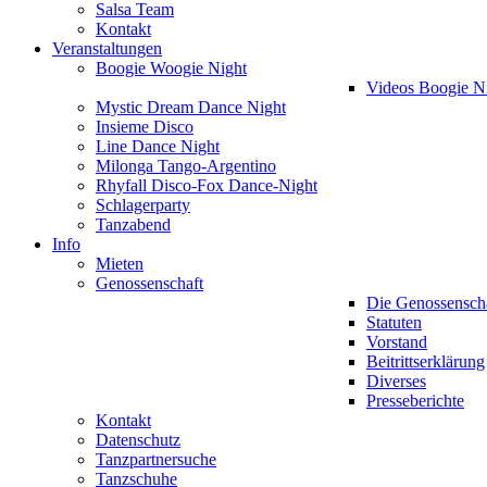
Salsa Team
Kontakt
Veranstaltungen
Boogie Woogie Night
Videos Boogie N
Mystic Dream Dance Night
Insieme Disco
Line Dance Night
Milonga Tango-Argentino
Rhyfall Disco-Fox Dance-Night
Schlagerparty
Tanzabend
Info
Mieten
Genossenschaft
Die Genossensch
Statuten
Vorstand
Beitrittserklärung
Diverses
Presseberichte
Kontakt
Datenschutz
Tanzpartnersuche
Tanzschuhe