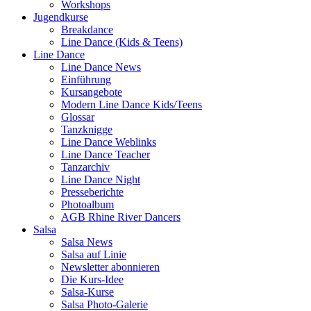
Workshops
Jugendkurse
Breakdance
Line Dance (Kids & Teens)
Line Dance
Line Dance News
Einführung
Kursangebote
Modern Line Dance Kids/Teens
Glossar
Tanzknigge
Line Dance Weblinks
Line Dance Teacher
Tanzarchiv
Line Dance Night
Presseberichte
Photoalbum
AGB Rhine River Dancers
Salsa
Salsa News
Salsa auf Linie
Newsletter abonnieren
Die Kurs-Idee
Salsa-Kurse
Salsa Photo-Galerie