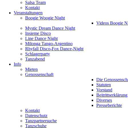
Salsa Team
Kontakt
Veranstaltungen
Boogie Woogie Night
Videos Boogie N
Mystic Dream Dance Night
Insieme Disco
Line Dance Night
Milonga Tango-Argentino
Rhyfall Disco-Fox Dance-Night
Schlagerparty
Tanzabend
Info
Mieten
Genossenschaft
Die Genossensch
Statuten
Vorstand
Beitrittserklärung
Diverses
Presseberichte
Kontakt
Datenschutz
Tanzpartnersuche
Tanzschuhe