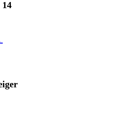
5 14
h
eiger