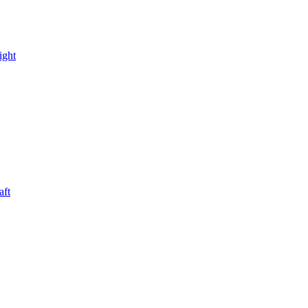
ight
aft