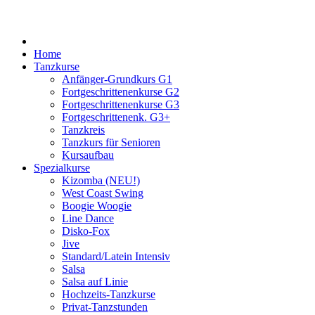
Home
Tanzkurse
Anfänger-Grundkurs G1
Fortgeschrittenenkurse G2
Fortgeschrittenenkurse G3
Fortgeschrittenenk. G3+
Tanzkreis
Tanzkurs für Senioren
Kursaufbau
Spezialkurse
Kizomba (NEU!)
West Coast Swing
Boogie Woogie
Line Dance
Disko-Fox
Jive
Standard/Latein Intensiv
Salsa
Salsa auf Linie
Hochzeits-Tanzkurse
Privat-Tanzstunden