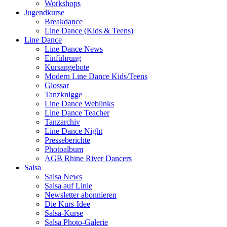
Workshops
Jugendkurse
Breakdance
Line Dance (Kids & Teens)
Line Dance
Line Dance News
Einführung
Kursangebote
Modern Line Dance Kids/Teens
Glossar
Tanzknigge
Line Dance Weblinks
Line Dance Teacher
Tanzarchiv
Line Dance Night
Presseberichte
Photoalbum
AGB Rhine River Dancers
Salsa
Salsa News
Salsa auf Linie
Newsletter abonnieren
Die Kurs-Idee
Salsa-Kurse
Salsa Photo-Galerie