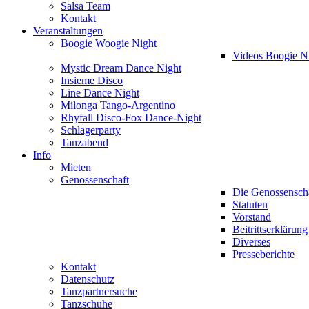
Salsa Team
Kontakt
Veranstaltungen
Boogie Woogie Night
Videos Boogie N
Mystic Dream Dance Night
Insieme Disco
Line Dance Night
Milonga Tango-Argentino
Rhyfall Disco-Fox Dance-Night
Schlagerparty
Tanzabend
Info
Mieten
Genossenschaft
Die Genossensch
Statuten
Vorstand
Beitrittserklärung
Diverses
Presseberichte
Kontakt
Datenschutz
Tanzpartnersuche
Tanzschuhe