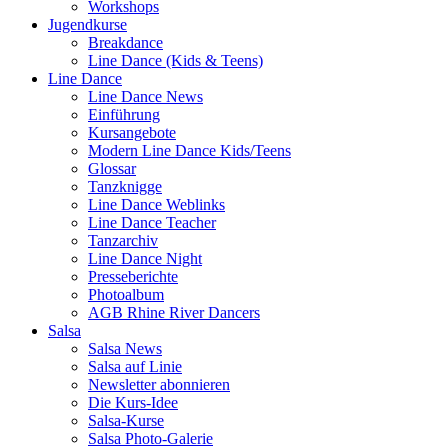
Workshops
Jugendkurse
Breakdance
Line Dance (Kids & Teens)
Line Dance
Line Dance News
Einführung
Kursangebote
Modern Line Dance Kids/Teens
Glossar
Tanzknigge
Line Dance Weblinks
Line Dance Teacher
Tanzarchiv
Line Dance Night
Presseberichte
Photoalbum
AGB Rhine River Dancers
Salsa
Salsa News
Salsa auf Linie
Newsletter abonnieren
Die Kurs-Idee
Salsa-Kurse
Salsa Photo-Galerie