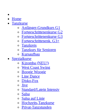
Home
Tanzkurse
Anfänger-Grundkurs G1
Fortgeschrittenenkurse G2
Fortgeschrittenenkurse G3
Fortgeschrittenenk. G3+
Tanzkreis
Tanzkurs für Senioren
Kursaufbau
Spezialkurse
Kizomba (NEU!)
West Coast Swing
Boogie Woogie
Line Dance
Disko-Fox
Jive
Standard/Latein Intensiv
Salsa
Salsa auf Linie
Hochzeits-Tanzkurse
Privat-Tanzstunden