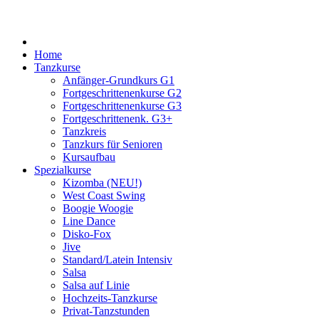
Home
Tanzkurse
Anfänger-Grundkurs G1
Fortgeschrittenenkurse G2
Fortgeschrittenenkurse G3
Fortgeschrittenenk. G3+
Tanzkreis
Tanzkurs für Senioren
Kursaufbau
Spezialkurse
Kizomba (NEU!)
West Coast Swing
Boogie Woogie
Line Dance
Disko-Fox
Jive
Standard/Latein Intensiv
Salsa
Salsa auf Linie
Hochzeits-Tanzkurse
Privat-Tanzstunden