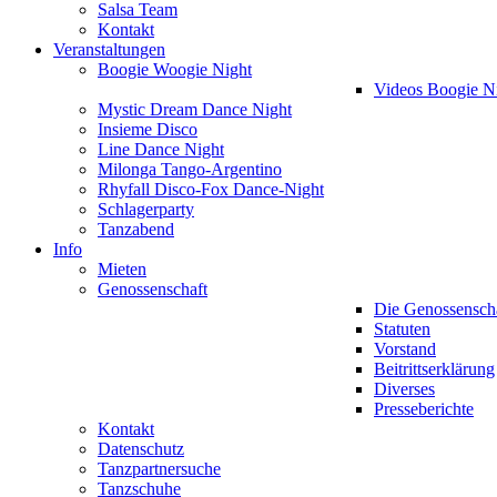
Salsa Team
Kontakt
Veranstaltungen
Boogie Woogie Night
Videos Boogie N
Mystic Dream Dance Night
Insieme Disco
Line Dance Night
Milonga Tango-Argentino
Rhyfall Disco-Fox Dance-Night
Schlagerparty
Tanzabend
Info
Mieten
Genossenschaft
Die Genossensch
Statuten
Vorstand
Beitrittserklärung
Diverses
Presseberichte
Kontakt
Datenschutz
Tanzpartnersuche
Tanzschuhe