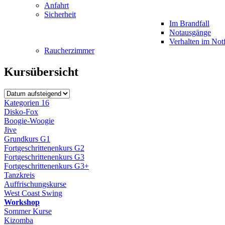
Anfahrt
Sicherheit
Im Brandfall
Notausgänge
Verhalten im Notf
Raucherzimmer
Kursübersicht
Kategorien
16
Disko-Fox
Boogie-Woogie
Jive
Grundkurs G1
Fortgeschrittenenkurs G2
Fortgeschrittenenkurs G3
Fortgeschrittenenkurs G3+
Tanzkreis
Auffrischungskurse
West Coast Swing
Workshop
Sommer Kurse
Kizomba