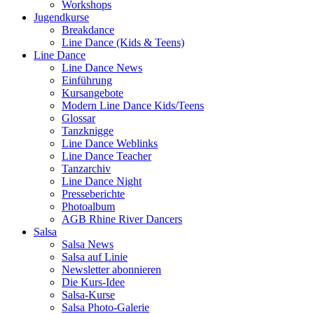
Workshops
Jugendkurse
Breakdance
Line Dance (Kids & Teens)
Line Dance
Line Dance News
Einführung
Kursangebote
Modern Line Dance Kids/Teens
Glossar
Tanzknigge
Line Dance Weblinks
Line Dance Teacher
Tanzarchiv
Line Dance Night
Presseberichte
Photoalbum
AGB Rhine River Dancers
Salsa
Salsa News
Salsa auf Linie
Newsletter abonnieren
Die Kurs-Idee
Salsa-Kurse
Salsa Photo-Galerie