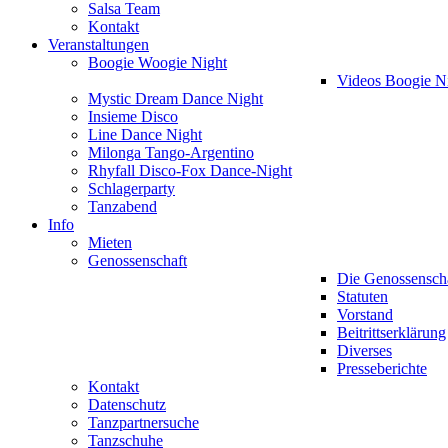
Salsa Team
Kontakt
Veranstaltungen
Boogie Woogie Night
Videos Boogie N
Mystic Dream Dance Night
Insieme Disco
Line Dance Night
Milonga Tango-Argentino
Rhyfall Disco-Fox Dance-Night
Schlagerparty
Tanzabend
Info
Mieten
Genossenschaft
Die Genossensch
Statuten
Vorstand
Beitrittserklärung
Diverses
Presseberichte
Kontakt
Datenschutz
Tanzpartnersuche
Tanzschuhe