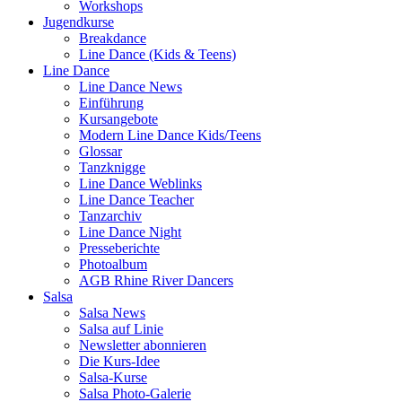
Workshops
Jugendkurse
Breakdance
Line Dance (Kids & Teens)
Line Dance
Line Dance News
Einführung
Kursangebote
Modern Line Dance Kids/Teens
Glossar
Tanzknigge
Line Dance Weblinks
Line Dance Teacher
Tanzarchiv
Line Dance Night
Presseberichte
Photoalbum
AGB Rhine River Dancers
Salsa
Salsa News
Salsa auf Linie
Newsletter abonnieren
Die Kurs-Idee
Salsa-Kurse
Salsa Photo-Galerie