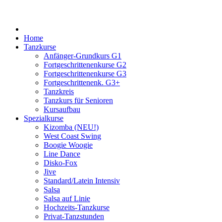
Home
Tanzkurse
Anfänger-Grundkurs G1
Fortgeschrittenenkurse G2
Fortgeschrittenenkurse G3
Fortgeschrittenenk. G3+
Tanzkreis
Tanzkurs für Senioren
Kursaufbau
Spezialkurse
Kizomba (NEU!)
West Coast Swing
Boogie Woogie
Line Dance
Disko-Fox
Jive
Standard/Latein Intensiv
Salsa
Salsa auf Linie
Hochzeits-Tanzkurse
Privat-Tanzstunden