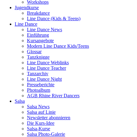
Workshops
Jugendkurse
Breakdance
Line Dance (Kids & Teens)
Line Dance
Line Dance News
Einführung
Kursangebote
Modern Line Dance Kids/Teens
Glossar
Tanzknigge
Line Dance Weblinks
Line Dance Teacher
Tanzarchiv
Line Dance Night
Presseberichte
Photoalbum
AGB Rhine River Dancers
Salsa
Salsa News
Salsa auf Linie
Newsletter abonnieren
Die Kurs-Idee
Salsa-Kurse
Salsa Photo-Galerie