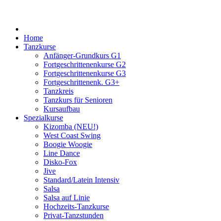
Home
Tanzkurse
Anfänger-Grundkurs G1
Fortgeschrittenenkurse G2
Fortgeschrittenenkurse G3
Fortgeschrittenenk. G3+
Tanzkreis
Tanzkurs für Senioren
Kursaufbau
Spezialkurse
Kizomba (NEU!)
West Coast Swing
Boogie Woogie
Line Dance
Disko-Fox
Jive
Standard/Latein Intensiv
Salsa
Salsa auf Linie
Hochzeits-Tanzkurse
Privat-Tanzstunden