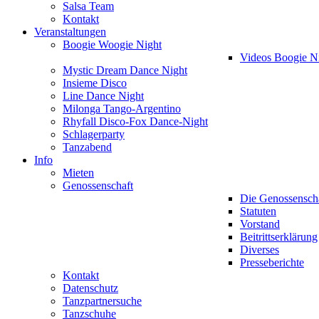
Salsa Team
Kontakt
Veranstaltungen
Boogie Woogie Night
Videos Boogie N
Mystic Dream Dance Night
Insieme Disco
Line Dance Night
Milonga Tango-Argentino
Rhyfall Disco-Fox Dance-Night
Schlagerparty
Tanzabend
Info
Mieten
Genossenschaft
Die Genossensch
Statuten
Vorstand
Beitrittserklärung
Diverses
Presseberichte
Kontakt
Datenschutz
Tanzpartnersuche
Tanzschuhe