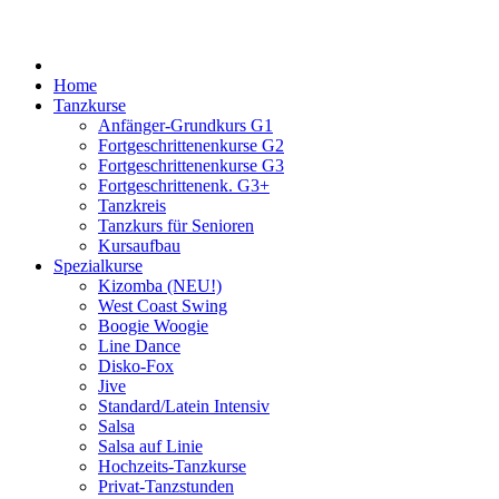
Home
Tanzkurse
Anfänger-Grundkurs G1
Fortgeschrittenenkurse G2
Fortgeschrittenenkurse G3
Fortgeschrittenenk. G3+
Tanzkreis
Tanzkurs für Senioren
Kursaufbau
Spezialkurse
Kizomba (NEU!)
West Coast Swing
Boogie Woogie
Line Dance
Disko-Fox
Jive
Standard/Latein Intensiv
Salsa
Salsa auf Linie
Hochzeits-Tanzkurse
Privat-Tanzstunden