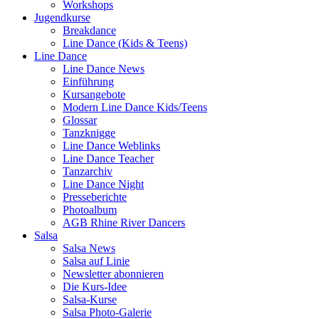
Workshops
Jugendkurse
Breakdance
Line Dance (Kids & Teens)
Line Dance
Line Dance News
Einführung
Kursangebote
Modern Line Dance Kids/Teens
Glossar
Tanzknigge
Line Dance Weblinks
Line Dance Teacher
Tanzarchiv
Line Dance Night
Presseberichte
Photoalbum
AGB Rhine River Dancers
Salsa
Salsa News
Salsa auf Linie
Newsletter abonnieren
Die Kurs-Idee
Salsa-Kurse
Salsa Photo-Galerie