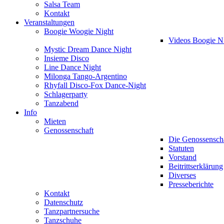
Salsa Team
Kontakt
Veranstaltungen
Boogie Woogie Night
Videos Boogie N
Mystic Dream Dance Night
Insieme Disco
Line Dance Night
Milonga Tango-Argentino
Rhyfall Disco-Fox Dance-Night
Schlagerparty
Tanzabend
Info
Mieten
Genossenschaft
Die Genossensch
Statuten
Vorstand
Beitrittserklärung
Diverses
Presseberichte
Kontakt
Datenschutz
Tanzpartnersuche
Tanzschuhe