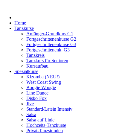
Home
Tanzkurse
Anfänger-Grundkurs G1
Fortgeschrittenenkurse G2
Fortgeschrittenenkurse G3
Fortgeschrittenenk. G3+
Tanzkreis
Tanzkurs für Senioren
Kursaufbau
Spezialkurse
Kizomba (NEU!)
West Coast Swing
Boogie Woogie
Line Dance
Disko-Fox
Jive
Standard/Latein Intensiv
Salsa
Salsa auf Linie
Hochzeits-Tanzkurse
Privat-Tanzstunden