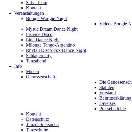
Salsa Team
Kontakt
Veranstaltungen
Boogie Woogie Night
Videos Boogie N
Mystic Dream Dance Night
Insieme Disco
Line Dance Night
Milonga Tango-Argentino
Rhyfall Disco-Fox Dance-Night
Schlagerparty
Tanzabend
Info
Mieten
Genossenschaft
Die Genossensch
Statuten
Vorstand
Beitrittserklärung
Diverses
Presseberichte
Kontakt
Datenschutz
Tanzpartnersuche
Tanzschuhe