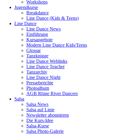
Workshops
Jugendkurse
Breakdance
Line Dance (Kids & Teens)
Line Dance
Line Dance News
Einführung
Kursangebote
Modern Line Dance Kids/Teens
Glossar
Tanzknigge
Line Dance Weblinks
Line Dance Teacher
Tanzarchiv
Line Dance Night
Presseberichte
Photoalbum
AGB Rhine River Dancers
Salsa
Salsa News
Salsa auf Linie
Newsletter abonnieren
Die Kurs-Idee
Salsa-Kurse
Salsa Photo-Galerie