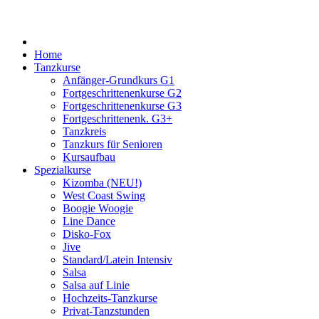
Home
Tanzkurse
Anfänger-Grundkurs G1
Fortgeschrittenenkurse G2
Fortgeschrittenenkurse G3
Fortgeschrittenenk. G3+
Tanzkreis
Tanzkurs für Senioren
Kursaufbau
Spezialkurse
Kizomba (NEU!)
West Coast Swing
Boogie Woogie
Line Dance
Disko-Fox
Jive
Standard/Latein Intensiv
Salsa
Salsa auf Linie
Hochzeits-Tanzkurse
Privat-Tanzstunden