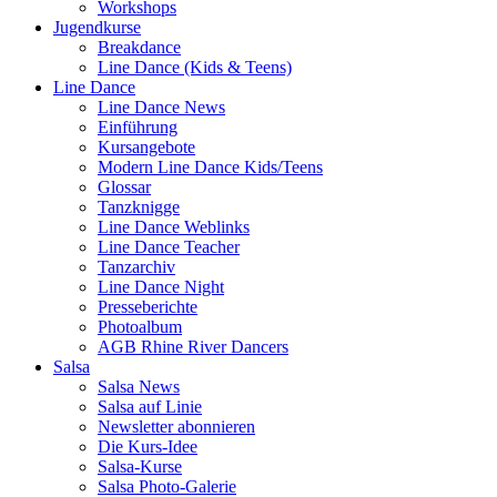
Workshops
Jugendkurse
Breakdance
Line Dance (Kids & Teens)
Line Dance
Line Dance News
Einführung
Kursangebote
Modern Line Dance Kids/Teens
Glossar
Tanzknigge
Line Dance Weblinks
Line Dance Teacher
Tanzarchiv
Line Dance Night
Presseberichte
Photoalbum
AGB Rhine River Dancers
Salsa
Salsa News
Salsa auf Linie
Newsletter abonnieren
Die Kurs-Idee
Salsa-Kurse
Salsa Photo-Galerie