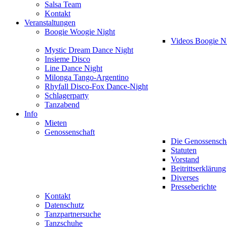
Salsa Team
Kontakt
Veranstaltungen
Boogie Woogie Night
Videos Boogie N
Mystic Dream Dance Night
Insieme Disco
Line Dance Night
Milonga Tango-Argentino
Rhyfall Disco-Fox Dance-Night
Schlagerparty
Tanzabend
Info
Mieten
Genossenschaft
Die Genossensch
Statuten
Vorstand
Beitrittserklärung
Diverses
Presseberichte
Kontakt
Datenschutz
Tanzpartnersuche
Tanzschuhe