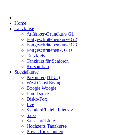
Home
Tanzkurse
Anfänger-Grundkurs G1
Fortgeschrittenenkurse G2
Fortgeschrittenenkurse G3
Fortgeschrittenenk. G3+
Tanzkreis
Tanzkurs für Senioren
Kursaufbau
Spezialkurse
Kizomba (NEU!)
West Coast Swing
Boogie Woogie
Line Dance
Disko-Fox
Jive
Standard/Latein Intensiv
Salsa
Salsa auf Linie
Hochzeits-Tanzkurse
Privat-Tanzstunden