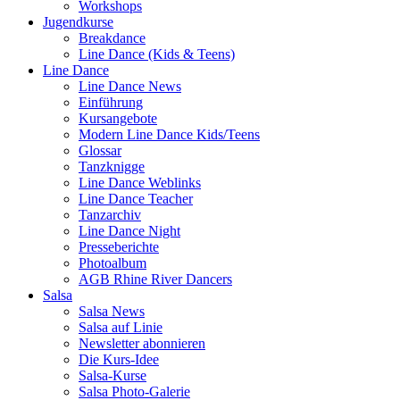
Workshops
Jugendkurse
Breakdance
Line Dance (Kids & Teens)
Line Dance
Line Dance News
Einführung
Kursangebote
Modern Line Dance Kids/Teens
Glossar
Tanzknigge
Line Dance Weblinks
Line Dance Teacher
Tanzarchiv
Line Dance Night
Presseberichte
Photoalbum
AGB Rhine River Dancers
Salsa
Salsa News
Salsa auf Linie
Newsletter abonnieren
Die Kurs-Idee
Salsa-Kurse
Salsa Photo-Galerie