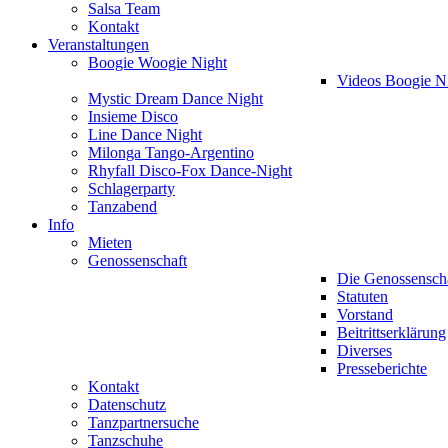
Salsa Team
Kontakt
Veranstaltungen
Boogie Woogie Night
Videos Boogie N
Mystic Dream Dance Night
Insieme Disco
Line Dance Night
Milonga Tango-Argentino
Rhyfall Disco-Fox Dance-Night
Schlagerparty
Tanzabend
Info
Mieten
Genossenschaft
Die Genossensch
Statuten
Vorstand
Beitrittserklärung
Diverses
Presseberichte
Kontakt
Datenschutz
Tanzpartnersuche
Tanzschuhe