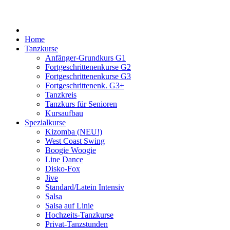
Home
Tanzkurse
Anfänger-Grundkurs G1
Fortgeschrittenenkurse G2
Fortgeschrittenenkurse G3
Fortgeschrittenenk. G3+
Tanzkreis
Tanzkurs für Senioren
Kursaufbau
Spezialkurse
Kizomba (NEU!)
West Coast Swing
Boogie Woogie
Line Dance
Disko-Fox
Jive
Standard/Latein Intensiv
Salsa
Salsa auf Linie
Hochzeits-Tanzkurse
Privat-Tanzstunden