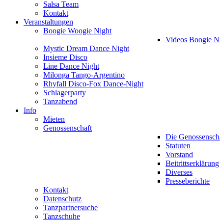
Salsa Team
Kontakt
Veranstaltungen
Boogie Woogie Night
Videos Boogie N
Mystic Dream Dance Night
Insieme Disco
Line Dance Night
Milonga Tango-Argentino
Rhyfall Disco-Fox Dance-Night
Schlagerparty
Tanzabend
Info
Mieten
Genossenschaft
Die Genossensch
Statuten
Vorstand
Beitrittserklärung
Diverses
Presseberichte
Kontakt
Datenschutz
Tanzpartnersuche
Tanzschuhe