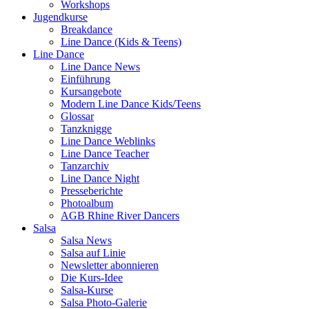
Workshops
Jugendkurse
Breakdance
Line Dance (Kids & Teens)
Line Dance
Line Dance News
Einführung
Kursangebote
Modern Line Dance Kids/Teens
Glossar
Tanzknigge
Line Dance Weblinks
Line Dance Teacher
Tanzarchiv
Line Dance Night
Presseberichte
Photoalbum
AGB Rhine River Dancers
Salsa
Salsa News
Salsa auf Linie
Newsletter abonnieren
Die Kurs-Idee
Salsa-Kurse
Salsa Photo-Galerie