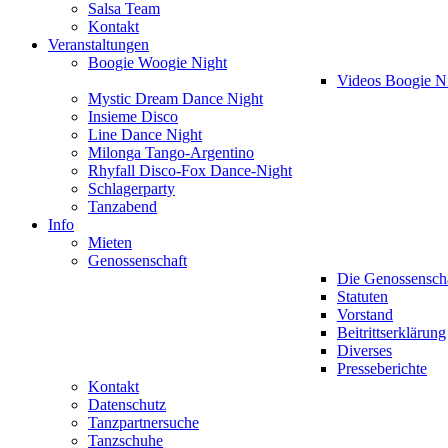
Salsa Team
Kontakt
Veranstaltungen
Boogie Woogie Night
Videos Boogie N
Mystic Dream Dance Night
Insieme Disco
Line Dance Night
Milonga Tango-Argentino
Rhyfall Disco-Fox Dance-Night
Schlagerparty
Tanzabend
Info
Mieten
Genossenschaft
Die Genossensch
Statuten
Vorstand
Beitrittserklärung
Diverses
Presseberichte
Kontakt
Datenschutz
Tanzpartnersuche
Tanzschuhe