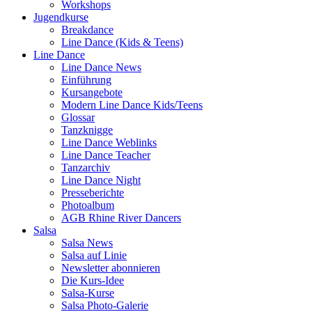
Workshops
Jugendkurse
Breakdance
Line Dance (Kids & Teens)
Line Dance
Line Dance News
Einführung
Kursangebote
Modern Line Dance Kids/Teens
Glossar
Tanzknigge
Line Dance Weblinks
Line Dance Teacher
Tanzarchiv
Line Dance Night
Presseberichte
Photoalbum
AGB Rhine River Dancers
Salsa
Salsa News
Salsa auf Linie
Newsletter abonnieren
Die Kurs-Idee
Salsa-Kurse
Salsa Photo-Galerie