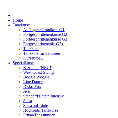
Home
Tanzkurse
Anfänger-Grundkurs G1
Fortgeschrittenenkurse G2
Fortgeschrittenenkurse G3
Fortgeschrittenenk. G3+
Tanzkreis
Tanzkurs für Senioren
Kursaufbau
Spezialkurse
Kizomba (NEU!)
West Coast Swing
Boogie Woogie
Line Dance
Disko-Fox
Jive
Standard/Latein Intensiv
Salsa
Salsa auf Linie
Hochzeits-Tanzkurse
Privat-Tanzstunden