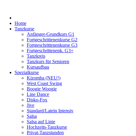
Home
Tanzkurse
Anfänger-Grundkurs G1
Fortgeschrittenenkurse G2
Fortgeschrittenenkurse G3
Fortgeschrittenenk. G3+
Tanzkreis
Tanzkurs für Senioren
Kursaufbau
Spezialkurse
Kizomba (NEU!)
West Coast Swing
Boogie Woogie
Line Dance
Disko-Fox
Jive
Standard/Latein Intensiv
Salsa
Salsa auf Linie
Hochzeits-Tanzkurse
Privat-Tanzstunden