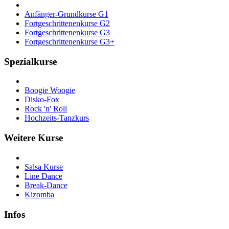
Anfänger-Grundkurse G1
Fortgeschrittenenkurse G2
Fortgeschrittenenkurse G3
Fortgeschrittenenkurse G3+
Spezialkurse
Boogie Woogie
Disko-Fox
Rock 'n' Roll
Hochzeits-Tanzkurs
Weitere Kurse
Salsa Kurse
Line Dance
Break-Dance
Kizomba
Infos