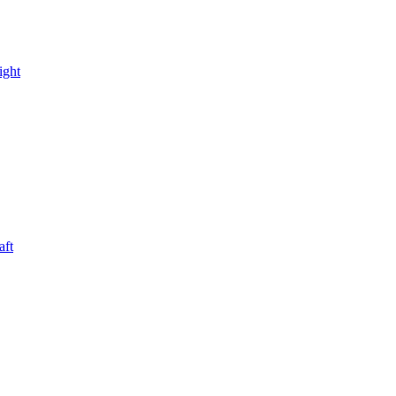
ight
aft