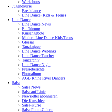
Workshops
Jugendkurse
Breakdance
Line Dance (Kids & Teens)
Line Dance
Line Dance News
Einführung
Kursangebote
Modern Line Dance Kids/Teens
Glossar
Tanzknigge
Line Dance Weblinks
Line Dance Teacher
Tanzarchiv
Line Dance Night
Presseberichte
Photoalbum
AGB Rhine River Dancers
Salsa
Salsa News
Salsa auf Linie
Newsletter abonnieren
Die Kurs-Idee
Salsa-Kurse
Salsa Photo-Galerie