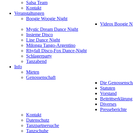
Salsa Team
Kontakt
Veranstaltungen
Boogie Woogie Night
Videos Boogie N
Mystic Dream Dance Night
Insieme Disco
Line Dance Night
Milonga Tango-Argentino
Rhyfall Disco-Fox Dance-Night
Schlagerparty
Tanzabend
Info
Mieten
Genossenschaft
Die Genossensch
Statuten
Vorstand
Beitrittserklärung
Diverses
Presseberichte
Kontakt
Datenschutz
Tanzpartnersuche
Tanzschuhe