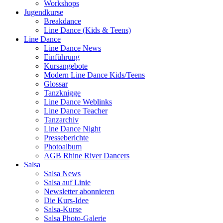
Workshops
Jugendkurse
Breakdance
Line Dance (Kids & Teens)
Line Dance
Line Dance News
Einführung
Kursangebote
Modern Line Dance Kids/Teens
Glossar
Tanzknigge
Line Dance Weblinks
Line Dance Teacher
Tanzarchiv
Line Dance Night
Presseberichte
Photoalbum
AGB Rhine River Dancers
Salsa
Salsa News
Salsa auf Linie
Newsletter abonnieren
Die Kurs-Idee
Salsa-Kurse
Salsa Photo-Galerie