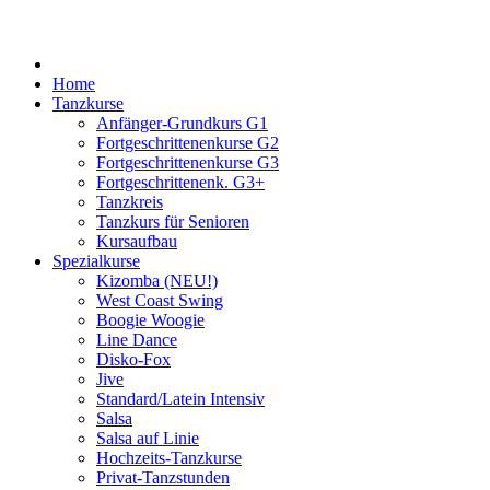
Home
Tanzkurse
Anfänger-Grundkurs G1
Fortgeschrittenenkurse G2
Fortgeschrittenenkurse G3
Fortgeschrittenenk. G3+
Tanzkreis
Tanzkurs für Senioren
Kursaufbau
Spezialkurse
Kizomba (NEU!)
West Coast Swing
Boogie Woogie
Line Dance
Disko-Fox
Jive
Standard/Latein Intensiv
Salsa
Salsa auf Linie
Hochzeits-Tanzkurse
Privat-Tanzstunden