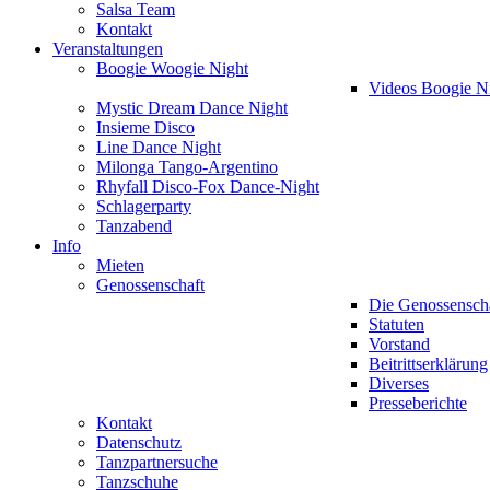
Salsa Team
Kontakt
Veranstaltungen
Boogie Woogie Night
Videos Boogie N
Mystic Dream Dance Night
Insieme Disco
Line Dance Night
Milonga Tango-Argentino
Rhyfall Disco-Fox Dance-Night
Schlagerparty
Tanzabend
Info
Mieten
Genossenschaft
Die Genossensch
Statuten
Vorstand
Beitrittserklärung
Diverses
Presseberichte
Kontakt
Datenschutz
Tanzpartnersuche
Tanzschuhe